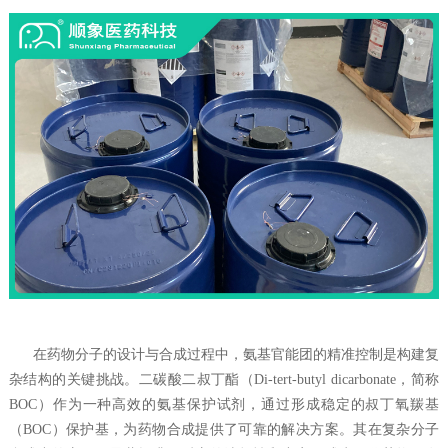
‌ 在药物分子的设计与合成过程中，氨基官能团的精准控制是构建复
杂结构的关键挑战。二碳酸二叔丁酯（Di-tert-butyl dicarbonate，简称
BOC）作为一种高效的氨基保护试剂，通过形成稳定的叔丁氧羰基
（BOC）保护基，为药物合成提供了可靠的解决方案。其在复杂分子