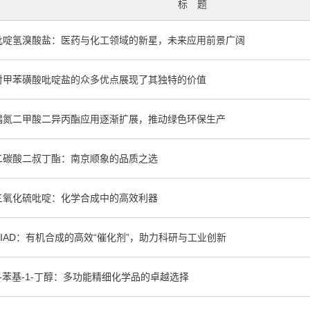
标 题
吡啶氢溴酸盐：医药与化工领域的新星，未来应用前景广阔
对甲苯磺酸吡啶盐的众多优点展现了其独特的价值
偶氮二甲酸二异丙酯应用逐渐扩展，推动绿色环保生产
二碳酸二叔丁酯：南京顺象的品质之选
三氧化硫吡啶：化学合成中的高效利器
DIAD：有机合成的高效“催化剂”，助力科研与工业创新
4-苯基-1-丁醇：多功能精细化学品的卓越选择