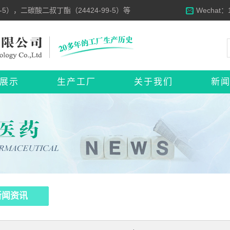
5），二碳酸二叔丁酯（24424-99-5）等
Wechat：
展示
生产工厂
关于我们
新
新闻资讯