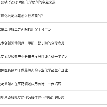
辛酸钠:高效多功能化学助剂的卓越之选
三溴化吡啶鎓是怎么被发现的？
偶氮二甲酸二异丙酯的用途十分广泛
技术创新驱动偶氮二甲酸二叔丁酯的全球应用
吡啶氢溴酸盐产业分布与发展可能会进一步扩大
顺象医药致力于做最悠久的专业化学品生产企业
吡啶盐酸盐在医药领域应用有待进一步拓展
对甲苯磺酸吡啶盐作为酸性催化剂所起的反应