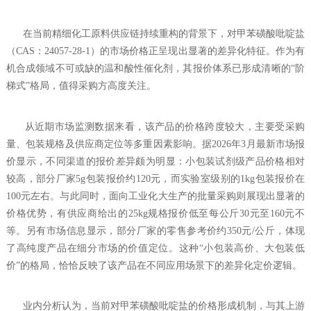
在当前精细化工原料供应链持续重构的背景下，对甲苯磺酸吡啶盐
（CAS：24057-28-1）的市场价格正呈现出显著的差异化特征。作为有
机合成领域不可或缺的温和酸性催化剂，其报价体系已形成清晰的“阶
梯式”格局，值得采购方高度关注。
从近期市场监测数据来看，该产品的价格跨度较大，主要受采购
量、包装规格及供应商定位等多重因素影响。据2026年3月最新市场报
价显示，不同渠道的报价差异颇为明显：小包装试剂级产品价格相对
较高，部分厂家5g包装报价约120元，而实验室级别的1kg包装报价在
100元左右。与此同时，面向工业化大生产的批量采购则展现出显著的
价格优势，有供应商给出的25kg规格报价低至每公斤30元至160元不
等。另有市场信息显示，部分厂家的零售参考价约350元/公斤，体现
了高纯度产品在细分市场的价值定位。这种“小包装高价、大包装低
价”的格局，恰恰反映了该产品在不同应用场景下的差异化定价逻辑。
业内分析认为，当前对甲苯磺酸吡啶盐的价格形成机制，与其上游